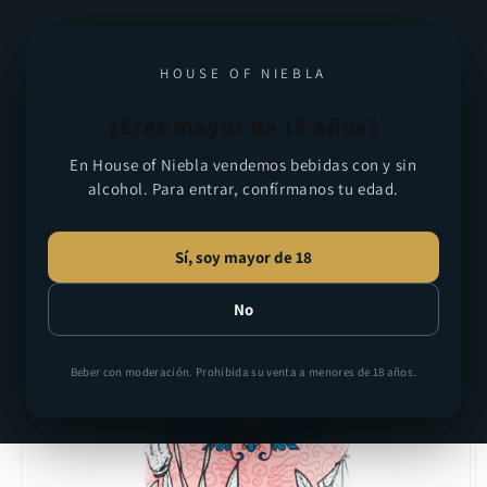
Ir
directamente
al contenido
Carrito
HOUSE OF NIEBLA
¿Eres mayor de 18 años?
Ir
directamente
En House of Niebla vendemos bebidas con y sin
a la
alcohol. Para entrar, confírmanos tu edad.
información
del producto
Sí, soy mayor de 18
No
Beber con moderación. Prohibida su venta a menores de 18 años.